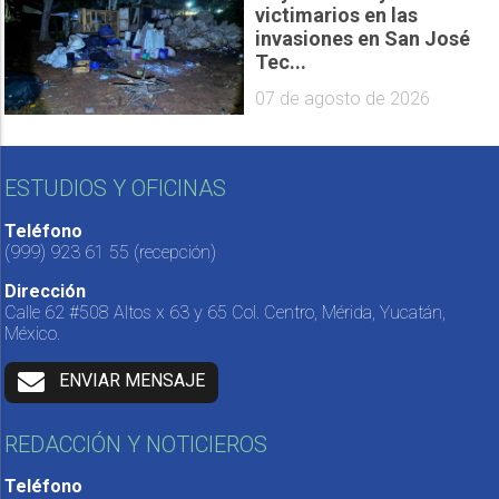
victimarios en las
invasiones en San José
Tec...
07 de agosto de 2026
ESTUDIOS Y OFICINAS
Teléfono
(999) 923 61 55
(recepción)
Dirección
Calle 62 #508 Altos x 63 y 65 Col. Centro, Mérida, Yucatán,
México.
ENVIAR MENSAJE
REDACCIÓN Y NOTICIEROS
Teléfono