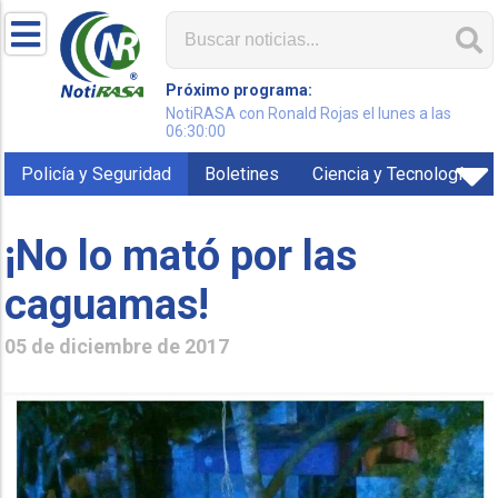
Próximo programa:
NotiRASA con Ronald Rojas el lunes a las
06:30:00
Policía y Seguridad
Boletines
Ciencia y Tecnología
¡No lo mató por las
caguamas!
05 de diciembre de 2017