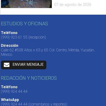
07 de agosto de 2026
ESTUDIOS Y OFICINAS
Teléfono
(999) 923 61 55
(recepción)
Dirección
Calle 62 #508 Altos x 63 y 65 Col. Centro, Mérida, Yucatán,
México.
ENVIAR MENSAJE
REDACCIÓN Y NOTICIEROS
Teléfono
(999) 924 44 44
WhatsApp
(999) 924 44 44
(comentarios y reportes)