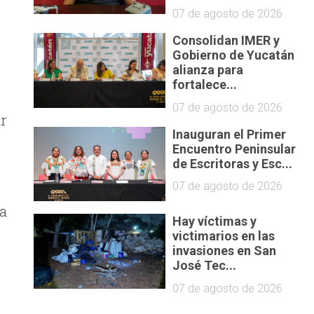
07 de agosto de 2026
Consolidan IMER y
Gobierno de Yucatán
alianza para
fortalece...
07 de agosto de 2026
ar
Inauguran el Primer
Encuentro Peninsular
de Escritoras y Esc...
07 de agosto de 2026
la
Hay víctimas y
victimarios en las
invasiones en San
José Tec...
07 de agosto de 2026