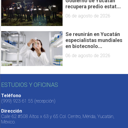
Gobierno de Yucatán
recupera predio estat...
06 de agosto de 2026
Se reunirán en Yucatán
especialistas mundiales
en biotecnolo...
06 de agosto de 2026
ESTUDIOS Y OFICINAS
Teléfono
(999) 923 61 55
(recepción)
Dirección
Calle 62 #508 Altos x 63 y 65 Col. Centro, Mérida, Yucatán,
México.