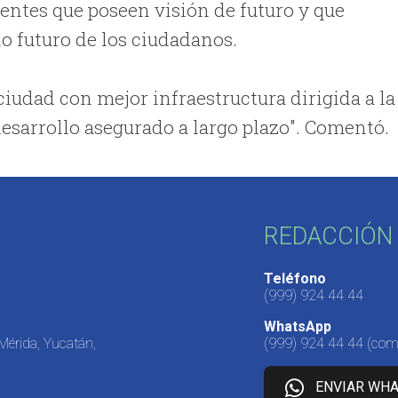
gentes que poseen visión de futuro y que
o futuro de los ciudadanos.
 ciudad con mejor infraestructura dirigida a la
esarrollo asegurado a largo plazo". Comentó.
REDACCIÓN 
Teléfono
(999) 924 44 44
WhatsApp
 Mérida, Yucatán,
(999) 924 44 44
(come
ENVIAR WH