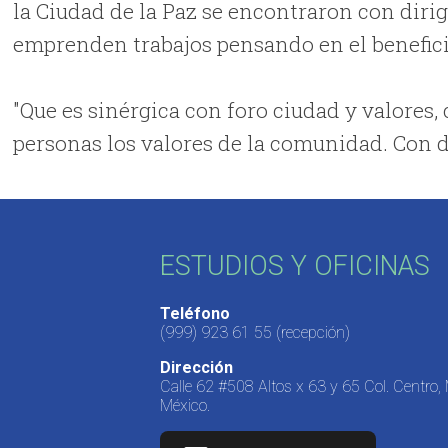
la Ciudad de la Paz se encontraron con diri
emprenden trabajos pensando en el benefici
"Que es sinérgica con foro ciudad y valores,
personas los valores de la comunidad. Con d
ESTUDIOS Y OFICINAS
Teléfono
(999) 923 61 55
(recepción)
Dirección
Calle 62 #508 Altos x 63 y 65 Col. Centro,
México.