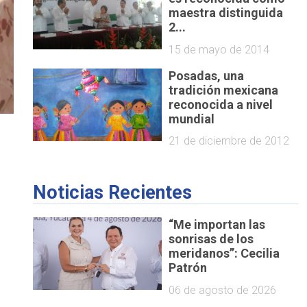
maestra distinguida
2...
15 de mayo de 2014
Posadas, una
tradición mexicana
reconocida a nivel
mundial
21 de diciembre de 2012
Noticias Recientes
“Me importan las
,
sonrisas de los
meridanos”: Cecilia
Patrón
06 de agosto de 2026