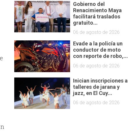
Gobierno del
Renacimiento Maya
facilitará traslados
gratuito...
06 de agosto de 2026
Evade a la policía un
e
conductor de moto
con reporte de robo,...
de
06 de agosto de 2026
Inician inscripciones a
talleres de jarana y
jazz, en El Cuy...
06 de agosto de 2026
en