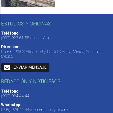
ESTUDIOS Y OFICINAS
Teléfono
(999) 923 61 55
(recepción)
Dirección
Calle 62 #508 Altos x 63 y 65 Col. Centro, Mérida, Yucatán,
México.
ENVIAR MENSAJE
REDACCIÓN Y NOTICIEROS
Teléfono
(999) 924 44 44
WhatsApp
(999) 924 44 44
(comentarios y reportes)