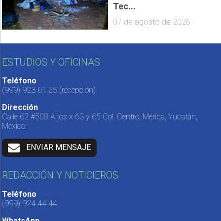
Tec...
07 de agosto de 2026
ESTUDIOS Y OFICINAS
Teléfono
(999) 923 61 55
(recepción)
Dirección
Calle 62 #508 Altos x 63 y 65 Col. Centro, Mérida, Yucatán,
México.
ENVIAR MENSAJE
REDACCIÓN Y NOTICIEROS
Teléfono
(999) 924 44 44
WhatsApp