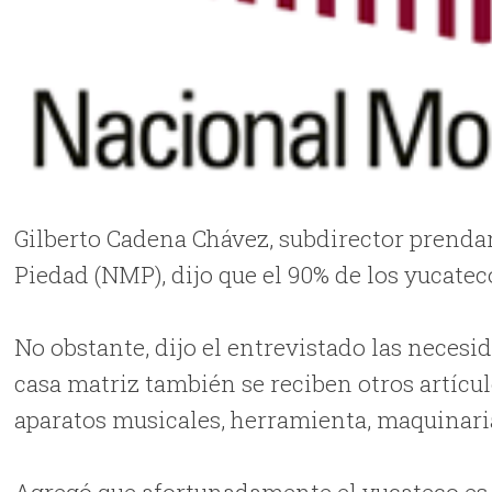
Gilberto Cadena Chávez, subdirector prendar
Piedad (NMP), dijo que el 90% de los yucatec
No obstante, dijo el entrevistado las neces
casa matriz también se reciben otros artícu
aparatos musicales, herramienta, maquinari
Agregó que afortunadamente el yucateco es