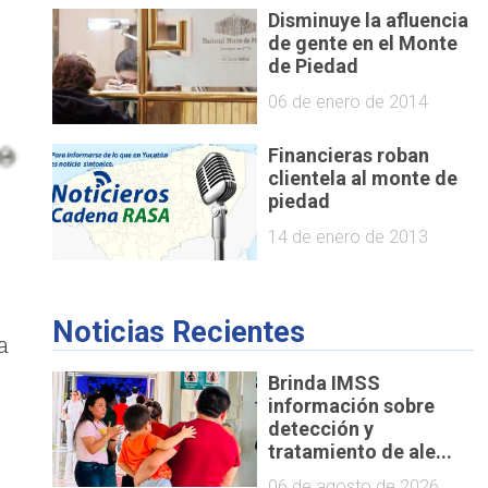
Disminuye la afluencia
de gente en el Monte
de Piedad
06 de enero de 2014
Financieras roban
clientela al monte de
piedad
14 de enero de 2013
Noticias Recientes
a
Brinda IMSS
información sobre
detección y
tratamiento de ale...
06 de agosto de 2026