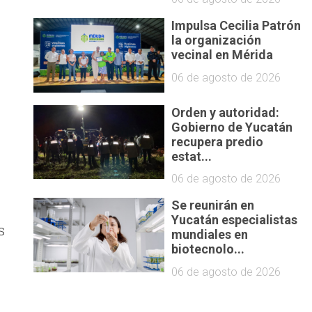
Impulsa Cecilia Patrón
la organización
vecinal en Mérida
06 de agosto de 2026
Orden y autoridad:
Gobierno de Yucatán
recupera predio
estat...
n
06 de agosto de 2026
Se reunirán en
Yucatán especialistas
s
mundiales en
biotecnolo...
06 de agosto de 2026