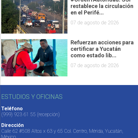
restablece la circulación
en el Perifé...
07 de agosto de 2026
Refuerzan acciones para
certificar a Yucatán
como estado lib...
07 de agosto de 2026
ESTUDIOS Y OFICINAS
Teléfono
(999) 923 61 55
(recepción)
Dirección
Calle 62 #508 Altos x 63 y 65 Col. Centro, Mérida, Yucatán,
México.