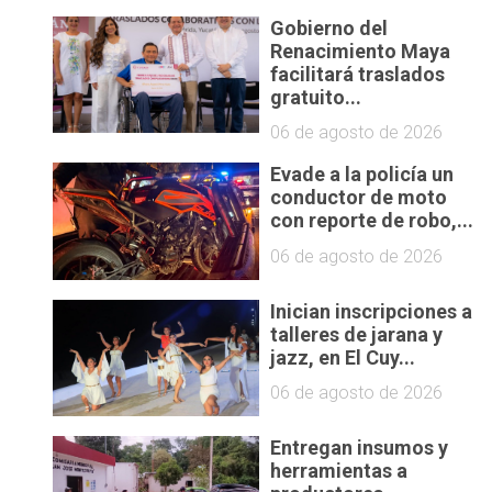
Gobierno del
Renacimiento Maya
facilitará traslados
gratuito...
06 de agosto de 2026
Evade a la policía un
conductor de moto
con reporte de robo,...
06 de agosto de 2026
Inician inscripciones a
talleres de jarana y
jazz, en El Cuy...
06 de agosto de 2026
Entregan insumos y
herramientas a