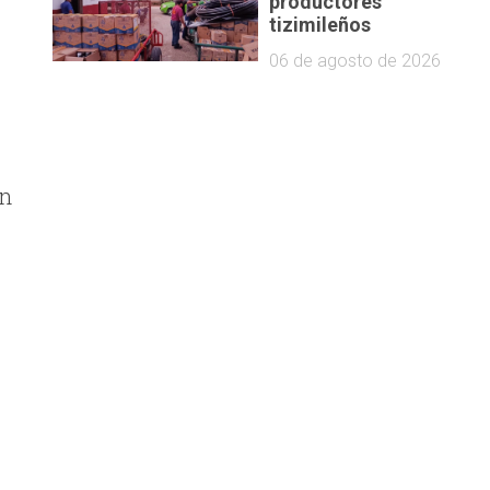
productores
tizimileños
06 de agosto de 2026
in