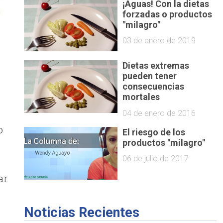
¡Aguas! Con la dietas
forzadas o productos
"milagro"
03 de enero de 2019
Dietas extremas
pueden tener
consecuencias
mortales
04 de enero de 2016
o
El riesgo de los
productos "milagro"
06 de julio de 2017
ar
Noticias Recientes