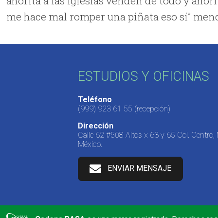
ahorita a las iglesias venden de todo y ahori
me hace mal romper una piñata eso sí” men
ESTUDIOS Y OFICINAS
Teléfono
(999) 923 61 55
(recepción)
Dirección
Calle 62 #508 Altos x 63 y 65 Col. Centro,
México.
ENVIAR MENSAJE