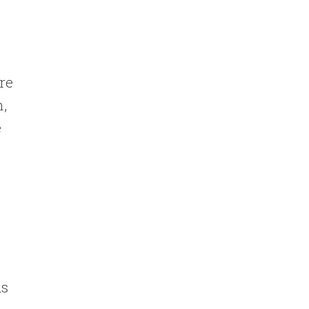
re
n,
e
as