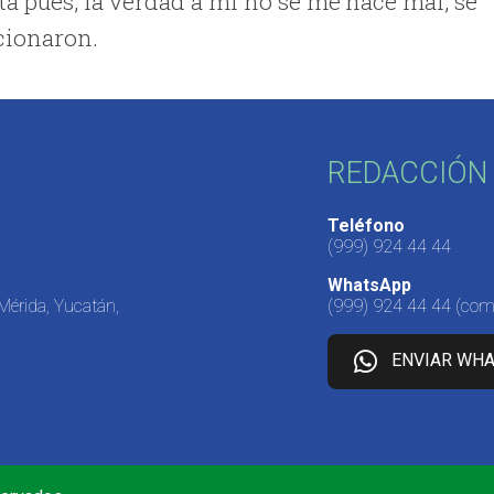
ta pues, la verdad a mí no se me hace mal, se
cionaron.
REDACCIÓN 
Teléfono
(999) 924 44 44
WhatsApp
 Mérida, Yucatán,
(999) 924 44 44
(come
ENVIAR WH