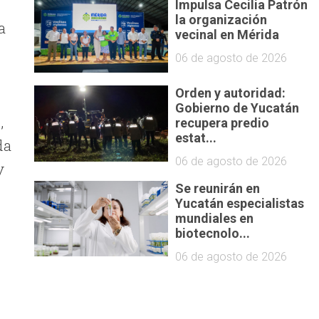
Impulsa Cecilia Patrón
la organización
a
vecinal en Mérida
06 de agosto de 2026
Orden y autoridad:
Gobierno de Yucatán
,
recupera predio
estat...
da
06 de agosto de 2026
y
Se reunirán en
Yucatán especialistas
mundiales en
biotecnolo...
06 de agosto de 2026