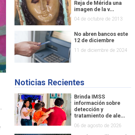
Reja de Mérida una
imagen de la v...
04 de octubre de 2013
No abren bancos este
12 de diciembre
11 de diciembre de 2024
Noticias Recientes
Brinda IMSS
información sobre
.
detección y
tratamiento de ale...
06 de agosto de 2026
e