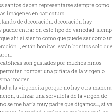
los santos deben representarse siempre como
las imágenes en caricatura.
ablando de decoración, decoración hay
y puede entrar en este tipo de variedad, siemp
rque ahí si siento como que puede ser como u
oración…, están bonitas, están bonitas solo qu
caron.
s católicas son gustados por muchos niños
s permiten romper una piñata de la virgen o
misma imagen.
dad a la virgencita porque no hay otra manera
ción, utilizar una servilleta de la virgen de
no se me haría muy padre que digamos…, sí v