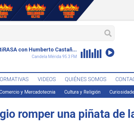
tiRASA con Humberto Castañ...
Candela Mérida 95.3 FM
FORMATIVAS
VIDEOS
QUIÉNES SOMOS
CONTA
Comercio y Mercadotecnia
Cultura y Religión
Curiosidade
gio romper una piñata de l