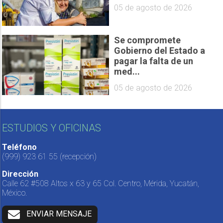
05 de agosto de 2026
Se compromete
Gobierno del Estado a
pagar la falta de un
med...
05 de agosto de 2026
ESTUDIOS Y OFICINAS
Teléfono
(999) 923 61 55
(recepción)
Dirección
Calle 62 #508 Altos x 63 y 65 Col. Centro, Mérida, Yucatán,
México.
ENVIAR MENSAJE