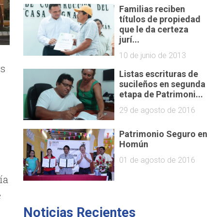
Familias reciben
títulos de propiedad
que le da certeza
jurí...
10 de junio de 2013
os
Listas escrituras de
sucileños en segunda
etapa de Patrimoni...
29 de agosto de 2016
Patrimonio Seguro en
Homún
01 de agosto de 2016
ía
e
Noticias Recientes