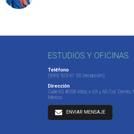
ESTUDIOS Y OFICINAS
Teléfono
(999) 923 61 55
(recepción)
Dirección
Calle 62 #508 Altos x 63 y 65 Col. Centro,
México.
ENVIAR MENSAJE