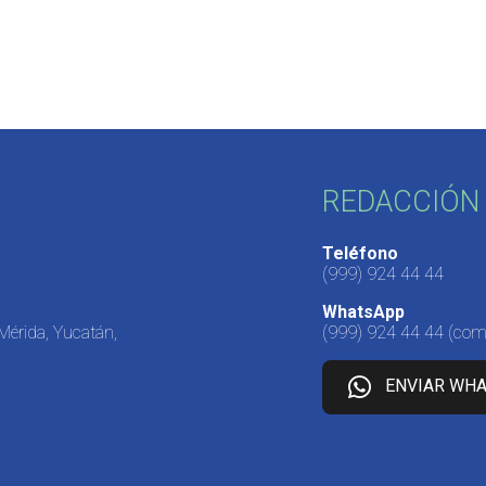
REDACCIÓN 
Teléfono
(999) 924 44 44
WhatsApp
 Mérida, Yucatán,
(999) 924 44 44
(come
ENVIAR WH