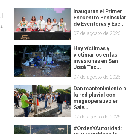
Inauguran el Primer
el
Encuentro Peninsular
de Escritoras y Esc...
s.
07 de agosto de 2026
Hay víctimas y
victimarios en las
invasiones en San
José Tec...
07 de agosto de 2026
Dan mantenimiento a
la red pluvial con
megaoperativo en
Salv...
07 de agosto de 2026
#OrdenYAutoridad: