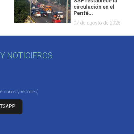
SSP restablece la
circulación en el
Perifé...
07 de agosto de 2026
Y NOTICIEROS
ntarios y reportes)
ATSAPP