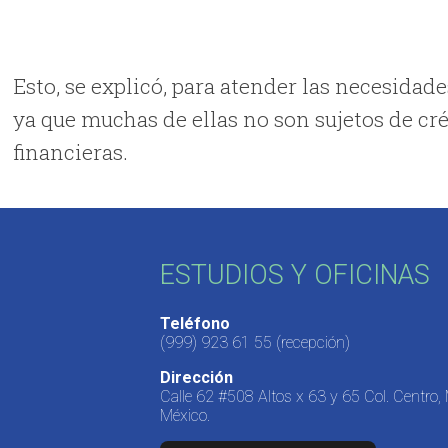
Esto, se explicó, para atender las necesidade
ya que muchas de ellas no son sujetos de cr
financieras.
ESTUDIOS Y OFICINAS
Teléfono
(999) 923 61 55
(recepción)
Dirección
Calle 62 #508 Altos x 63 y 65 Col. Centro,
México.