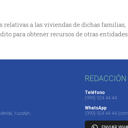
s relativas a las viviendas de dichas familias,
édito para obtener recursos de otras entidades
REDACCIÓN 
Teléfono
(999) 924 44 44
WhatsApp
 Mérida, Yucatán,
(999) 924 44 44
(come
ENVIAR WH