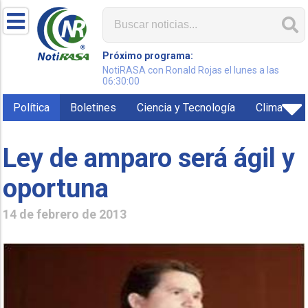
Próximo programa:
NotiRASA con Ronald Rojas el lunes a las
06:30:00
Política
Boletines
Ciencia y Tecnología
Clima
Ley de amparo será ágil y
oportuna
14 de febrero de 2013