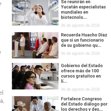
Se reunirán en
e
Yucatán especialistas
mundiales en
biotecnolo...
06 de agosto de 2026
Recuerda Huacho Díaz
que si un funcionario
de su gobierno qu...
e
06 de agosto de 2026
Gobierno del Estado
ofrece más de 100
cursos gratuitos en
lí...
06 de agosto de 2026
el
Fortalece Congreso
á,
del Estado diálogo por
los derechos y des...