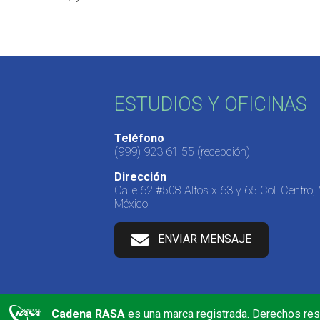
ESTUDIOS Y OFICINAS
Teléfono
(999) 923 61 55
(recepción)
Dirección
Calle 62 #508 Altos x 63 y 65 Col. Centro,
México.
ENVIAR MENSAJE
Cadena RASA
es una marca registrada. Derechos re