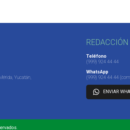
REDACCIÓN 
Teléfono
(999) 924 44 44
WhatsApp
 Mérida, Yucatán,
(999) 924 44 44
(come
ENVIAR WH
servados.