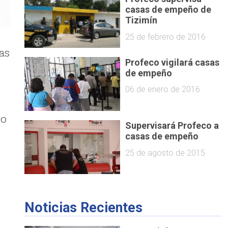
casas de empeño de
Tizimín
25 de febrero de 2016
as
Profeco vigilará casas
de empeño
06 de enero de 2016
co
Supervisará Profeco a
casas de empeño
25 de agosto de 2015
Noticias Recientes