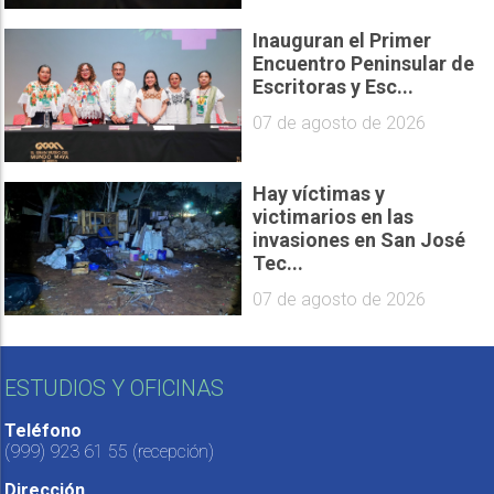
Inauguran el Primer
Encuentro Peninsular de
Escritoras y Esc...
07 de agosto de 2026
Hay víctimas y
victimarios en las
invasiones en San José
Tec...
07 de agosto de 2026
ESTUDIOS Y OFICINAS
Teléfono
(999) 923 61 55
(recepción)
Dirección