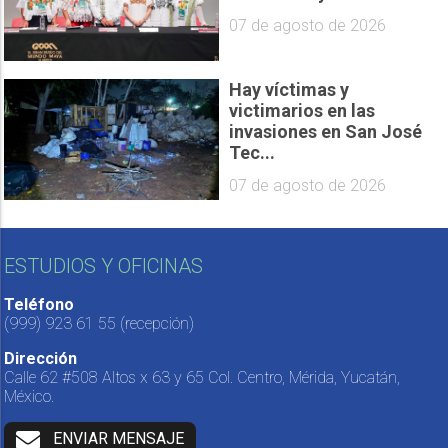
07 de agosto de 2026
Hay víctimas y
victimarios en las
invasiones en San José
Tec...
07 de agosto de 2026
ESTUDIOS Y OFICINAS
Teléfono
(999) 923 61 55
(recepción)
Dirección
Calle 62 #508 Altos x 63 y 65 Col. Centro, Mérida, Yucatán,
México.
ENVIAR MENSAJE