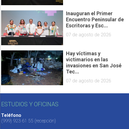
Inauguran el Primer
Encuentro Peninsular de
Escritoras y Esc...
07 de agosto de 2026
Hay víctimas y
victimarios en las
invasiones en San José
Tec...
07 de agosto de 2026
ESTUDIOS Y OFICINAS
Teléfono
(999) 923 61 55
(recepción)