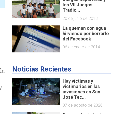
los VII Juegos
Tradic...
20 de junio de 2013
La queman con agua
hirviendo por borrarlo
del Facebook
06 de enero de 2014
Noticias Recientes
la
Hay víctimas y
y
victimarios en las
invasiones en San
l
José Tec...
07 de agosto de 2026