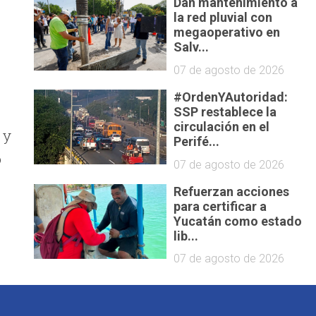
Dan mantenimiento a
la red pluvial con
megaoperativo en
Salv...
07 de agosto de 2026
#OrdenYAutoridad:
SSP restablece la
circulación en el
 y
Perifé...
o
07 de agosto de 2026
Refuerzan acciones
para certificar a
Yucatán como estado
lib...
07 de agosto de 2026