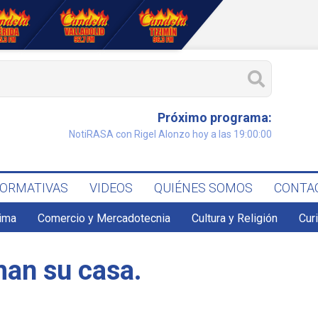
Próximo programa:
NotiRASA con Rigel Alonzo hoy a las 19:00:00
FORMATIVAS
VIDEOS
QUIÉNES SOMOS
CONTA
lima
Comercio y Mercadotecnia
Cultura y Religión
Cur
man su casa.