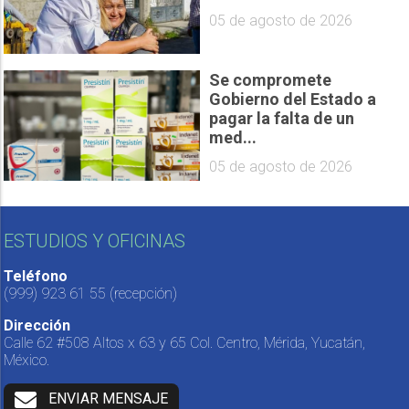
05 de agosto de 2026
Se compromete
Gobierno del Estado a
pagar la falta de un
med...
05 de agosto de 2026
ESTUDIOS Y OFICINAS
Teléfono
(999) 923 61 55
(recepción)
Dirección
Calle 62 #508 Altos x 63 y 65 Col. Centro, Mérida, Yucatán,
México.
ENVIAR MENSAJE