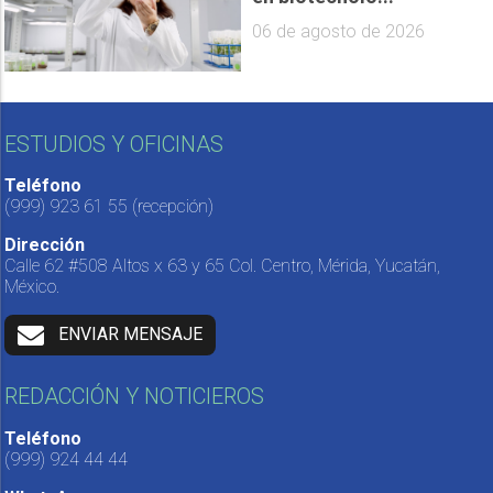
06 de agosto de 2026
ESTUDIOS Y OFICINAS
Teléfono
(999) 923 61 55
(recepción)
Dirección
Calle 62 #508 Altos x 63 y 65 Col. Centro, Mérida, Yucatán,
México.
ENVIAR MENSAJE
REDACCIÓN Y NOTICIEROS
Teléfono
(999) 924 44 44