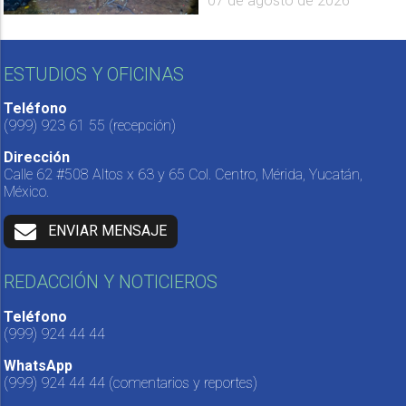
07 de agosto de 2026
ESTUDIOS Y OFICINAS
Teléfono
(999) 923 61 55
(recepción)
Dirección
Calle 62 #508 Altos x 63 y 65 Col. Centro, Mérida, Yucatán,
México.
ENVIAR MENSAJE
REDACCIÓN Y NOTICIEROS
Teléfono
(999) 924 44 44
WhatsApp
(999) 924 44 44
(comentarios y reportes)