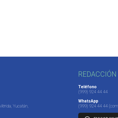
REDACCIÓN 
Teléfono
(999) 924 44 44
WhatsApp
 Mérida, Yucatán,
(999) 924 44 44
(come