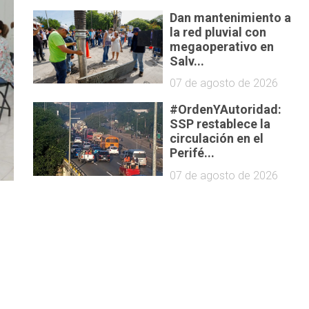
Dan mantenimiento a
la red pluvial con
megaoperativo en
Salv...
07 de agosto de 2026
#OrdenYAutoridad:
SSP restablece la
circulación en el
Perifé...
07 de agosto de 2026