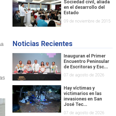
Sociedad civil, aliada
en el desarrollo del
Estado
09 de noviembre de 2015
Noticias Recientes
ma
Inauguran el Primer
Encuentro Peninsular
de Escritoras y Esc...
07 de agosto de 2026
as
Hay víctimas y
victimarios en las
invasiones en San
José Tec...
07 de agosto de 2026