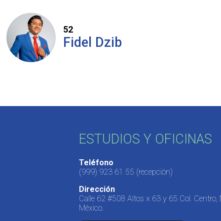
52
Fidel Dzib
ESTUDIOS Y OFICINAS
Teléfono
(999) 923 61 55
(recepción)
Dirección
Calle 62 #508 Altos x 63 y 65 Col. Centro,
México.