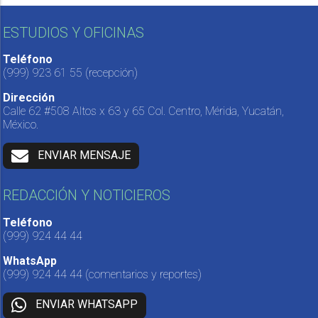
ESTUDIOS Y OFICINAS
Teléfono
(999) 923 61 55
(recepción)
Dirección
Calle 62 #508 Altos x 63 y 65 Col. Centro, Mérida, Yucatán,
México.
ENVIAR MENSAJE
REDACCIÓN Y NOTICIEROS
Teléfono
(999) 924 44 44
WhatsApp
(999) 924 44 44
(comentarios y reportes)
ENVIAR WHATSAPP