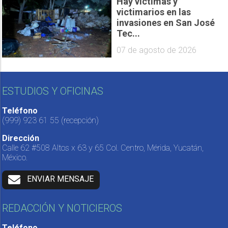
Hay víctimas y
victimarios en las
invasiones en San José
Tec...
07 de agosto de 2026
ESTUDIOS Y OFICINAS
Teléfono
(999) 923 61 55
(recepción)
Dirección
Calle 62 #508 Altos x 63 y 65 Col. Centro, Mérida, Yucatán,
México.
ENVIAR MENSAJE
REDACCIÓN Y NOTICIEROS
Teléfono