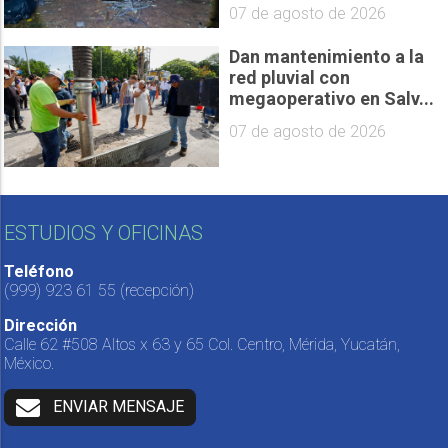
07 de agosto de 2026
Dan mantenimiento a la
red pluvial con
megaoperativo en Salv...
07 de agosto de 2026
ESTUDIOS Y OFICINAS
Teléfono
(999) 923 61 55
(recepción)
Dirección
Calle 62 #508 Altos x 63 y 65 Col. Centro, Mérida, Yucatán,
México.
ENVIAR MENSAJE