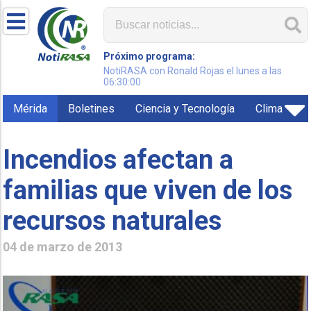
Próximo programa:
NotiRASA con Ronald Rojas el lunes a las
06:30:00
Mérida
Boletines
Ciencia y Tecnología
Clima
Incendios afectan a
familias que viven de los
recursos naturales
04 de marzo de 2013