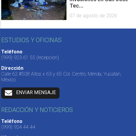
Tec...
07 de agosto de 2026
ESTUDIOS Y OFICINAS
Teléfono
(999) 923 61 55
(recepción)
Dirección
Calle 62 #508 Altos x 63 y 65 Col. Centro, Mérida, Yucatán,
México.
ENVIAR MENSAJE
REDACCIÓN Y NOTICIEROS
Teléfono
(999) 924 44 44