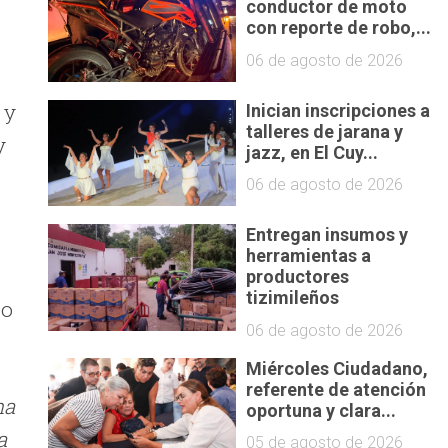
conductor de moto
con reporte de robo,...
06 de agosto de 2026
 y
Inician inscripciones a
talleres de jarana y
y
jazz, en El Cuy...
06 de agosto de 2026
Entregan insumos y
herramientas a
productores
tizimileños
no
06 de agosto de 2026
Miércoles Ciudadano,
referente de atención
na
oportuna y clara...
a
05 de agosto de 2026