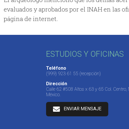
evaluados y aprobados por el INAH en las ofi
página de internet.
ESTUDIOS Y OFICINAS
Teléfono
(999) 923 61 55
(recepción)
Dirección
Calle 62 #508 Altos x 63 y 65 Col. Centro,
México.
ENVIAR MENSAJE