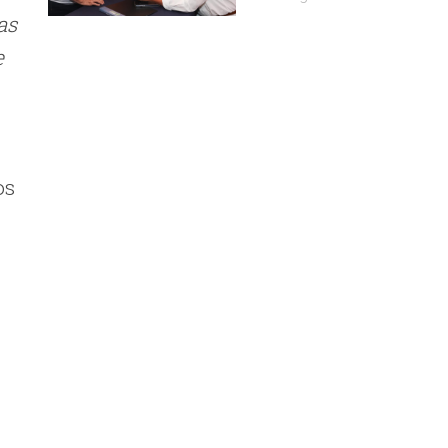
as
e
os