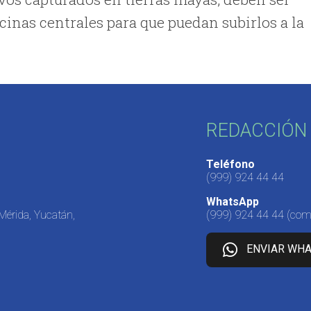
cinas centrales para que puedan subirlos a la
REDACCIÓN 
Teléfono
(999) 924 44 44
WhatsApp
 Mérida, Yucatán,
(999) 924 44 44
(come
ENVIAR WH