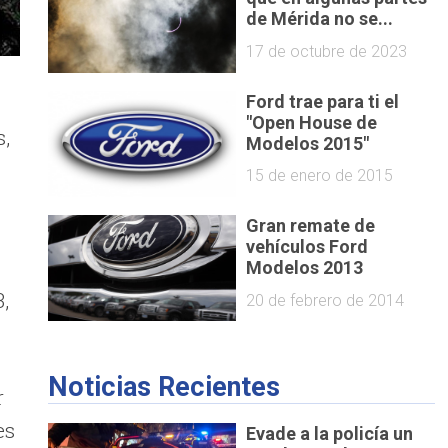
de Mérida no se...
17 de octubre de 2023
Ford trae para ti el
"Open House de
s,
Modelos 2015"
15 de enero de 2015
Gran remate de
vehículos Ford
Modelos 2013
,
20 de febrero de 2014
Noticias Recientes
r
es
Evade a la policía un