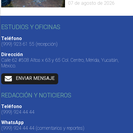
07 de agosto de 2026
ESTUDIOS Y OFICINAS
Teléfono
(999) 923 61 55
(recepción)
Dirección
Calle 62 #508 Altos x 63 y 65 Col. Centro, Mérida, Yucatán,
México.
ENVIAR MENSAJE
REDACCIÓN Y NOTICIEROS
Teléfono
(999) 924 44 44
WhatsApp
(999) 924 44 44
(comentarios y reportes)