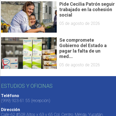
Pide Cecilia Patrón seguir
trabajado en la cohesión
social
05 de agosto de 2026
Se compromete
Gobierno del Estado a
pagar la falta de un
med...
05 de agosto de 2026
ESTUDIOS Y OFICINAS
Teléfono
(999) 923 61 55
(recepción)
Dirección
Calle 62 #508 Altos x 63 y 65 Col. Centro, Mérida, Yucatán,