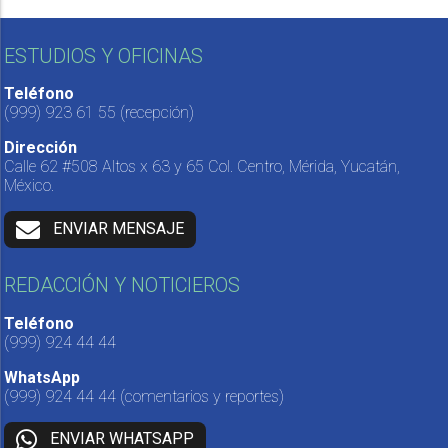
ESTUDIOS Y OFICINAS
Teléfono
(999) 923 61 55
(recepción)
Dirección
Calle 62 #508 Altos x 63 y 65 Col. Centro, Mérida, Yucatán,
México.
ENVIAR MENSAJE
REDACCIÓN Y NOTICIEROS
Teléfono
(999) 924 44 44
WhatsApp
(999) 924 44 44
(comentarios y reportes)
ENVIAR WHATSAPP