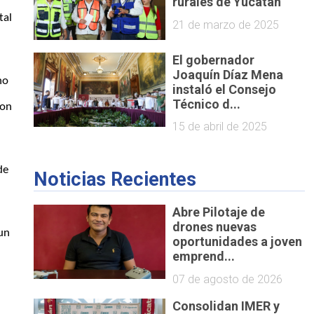
rurales de Yucatán
tal 
21 de marzo de 2025
El gobernador
Joaquín Díaz Mena
o 
instaló el Consejo
Técnico d...
on 
15 de abril de 2025
 consolidados como el que inauguró en el municipio de 
Noticias Recientes
Abre Pilotaje de
drones nuevas
oportunidades a joven
emprend...
07 de agosto de 2026
Consolidan IMER y