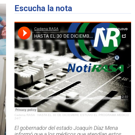
Escucha la nota
Cadena RASA
·
HASTA EL 30 DE DICIEMBRE ESTUVO EL PROGRAMA MEDICO
24/7
El gobernador del estado Joaquín Díaz Mena
informó que a los médicos que atendían estos