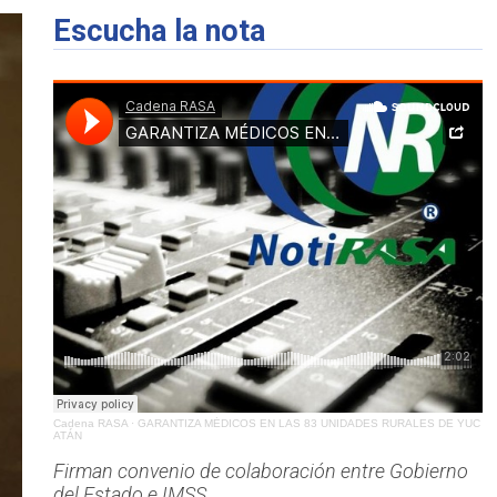
Escucha la nota
Cadena RASA
·
GARANTIZA MÉDICOS EN LAS 83 UNIDADES RURALES DE YUC
ATÁN
Firman convenio de colaboración entre Gobierno
del Estado e IMSS.