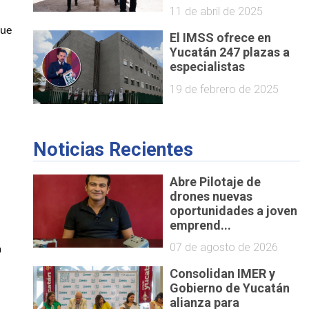
11 de abril de 2025
ue 
El IMSS ofrece en
Yucatán 247 plazas a
especialistas
19 de febrero de 2025
Noticias Recientes
Abre Pilotaje de
drones nuevas
oportunidades a joven
emprend...
07 de agosto de 2026
 
Consolidan IMER y
Gobierno de Yucatán
alianza para