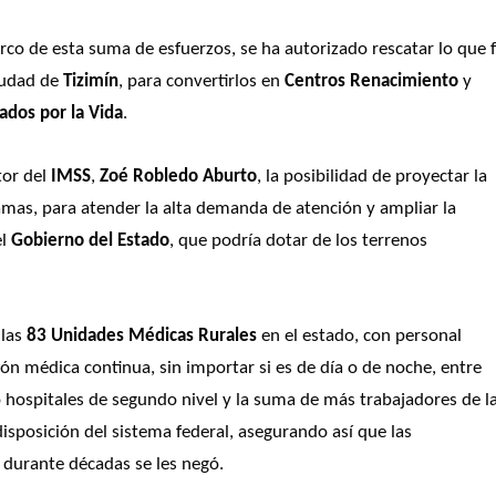
rco de esta suma de esfuerzos, se ha autorizado rescatar lo que f
iudad de
 Tizimín
, para convertirlos en
 Centros Renacimiento
 y 
iados por la Vida
. 
tor del
 IMSS
, 
Zoé Robledo Aburto
, la posibilidad de proyectar la 
mas, para atender la alta demanda de atención y ampliar la 
l
 Gobierno del Estado
, que podría dotar de los terrenos 
las
 83 Unidades Médicas Rurales
 en el estado, con personal 
ión médica continua, sin importar si es de día o de noche, entre 
 hospitales de segundo nivel y la suma de más trabajadores de la
sposición del sistema federal, asegurando así que las 
 durante décadas se les negó. 