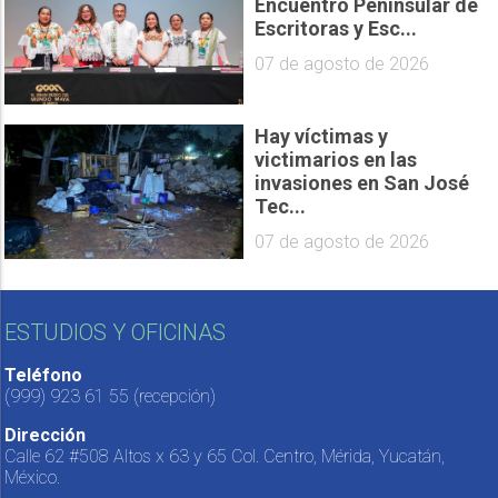
Encuentro Peninsular de
Escritoras y Esc...
07 de agosto de 2026
Hay víctimas y
victimarios en las
invasiones en San José
Tec...
07 de agosto de 2026
ESTUDIOS Y OFICINAS
Teléfono
(999) 923 61 55
(recepción)
Dirección
Calle 62 #508 Altos x 63 y 65 Col. Centro, Mérida, Yucatán,
México.