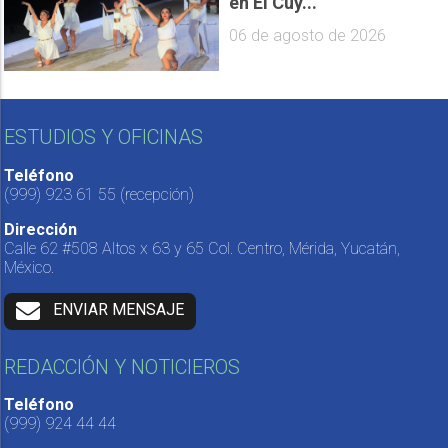
en El Cuy...
06 de agosto de 2026
ESTUDIOS Y OFICINAS
Teléfono
(999) 923 61 55
(recepción)
Dirección
Calle 62 #508 Altos x 63 y 65 Col. Centro, Mérida, Yucatán,
México.
ENVIAR MENSAJE
REDACCIÓN Y NOTICIEROS
Teléfono
(999) 924 44 44