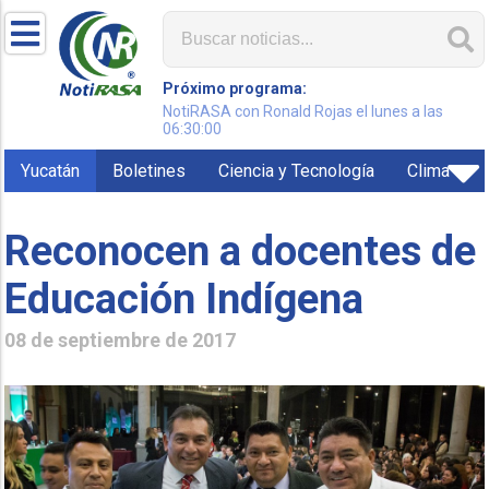
Próximo programa:
NotiRASA con Ronald Rojas el lunes a las
06:30:00
Yucatán
Boletines
Ciencia y Tecnología
Clima
Reconocen a docentes de
Educación Indígena
08 de septiembre de 2017