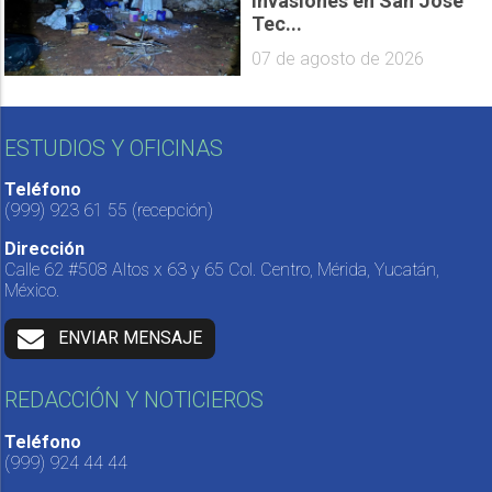
invasiones en San José
Tec...
07 de agosto de 2026
ESTUDIOS Y OFICINAS
Teléfono
(999) 923 61 55
(recepción)
Dirección
Calle 62 #508 Altos x 63 y 65 Col. Centro, Mérida, Yucatán,
México.
ENVIAR MENSAJE
REDACCIÓN Y NOTICIEROS
Teléfono
(999) 924 44 44