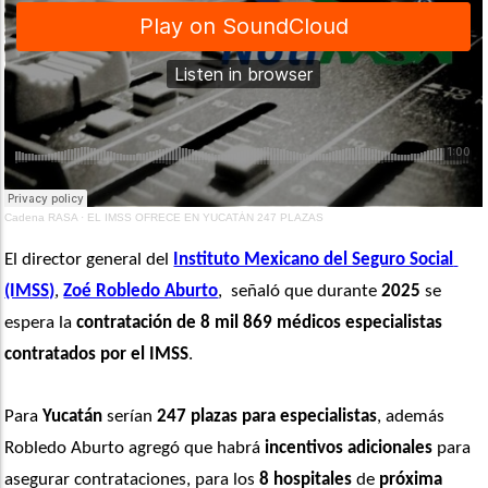
Cadena RASA
·
EL IMSS OFRECE EN YUCATÁN 247 PLAZAS
El director general del 
Instituto Mexicano del Seguro Social 
(IMSS)
, 
Zoé Robledo Aburto
,  señaló que durante 
2025
 se 
espera la 
contratación de 8 mil 869 médicos especialistas 
contratados por el IMSS
.
Para 
Yucatán
 serían 
247 plazas para especialistas
, además 
Robledo Aburto agregó que habrá 
incentivos adicionales
 para 
asegurar contrataciones, para los 
8 hospitales
 de 
próxima 