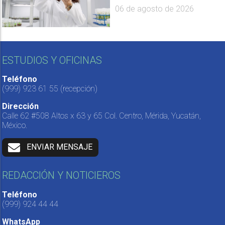
06 de agosto de 2026
ESTUDIOS Y OFICINAS
Teléfono
(999) 923 61 55
(recepción)
Dirección
Calle 62 #508 Altos x 63 y 65 Col. Centro, Mérida, Yucatán,
México.
ENVIAR MENSAJE
REDACCIÓN Y NOTICIEROS
Teléfono
(999) 924 44 44
WhatsApp