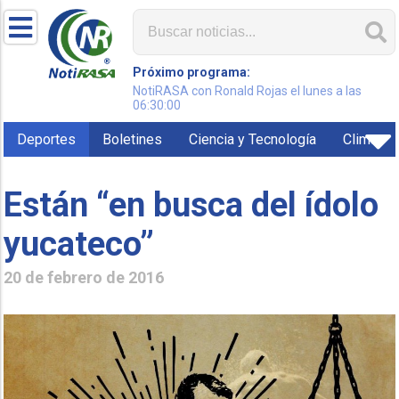
Próximo programa:
NotiRASA con Ronald Rojas el lunes a las
06:30:00
Deportes
Boletines
Ciencia y Tecnología
Clima
Están “en busca del ídolo
yucateco”
20 de febrero de 2016