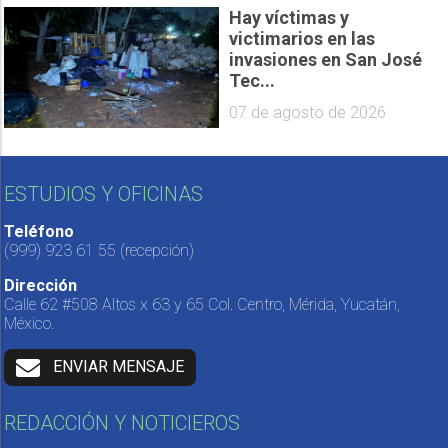
Hay víctimas y
victimarios en las
invasiones en San José
Tec...
07 de agosto de 2026
ESTUDIOS Y OFICINAS
Teléfono
(999) 923 61 55
(recepción)
Dirección
Calle 62 #508 Altos x 63 y 65 Col. Centro, Mérida, Yucatán,
México.
ENVIAR MENSAJE
REDACCIÓN Y NOTICIEROS