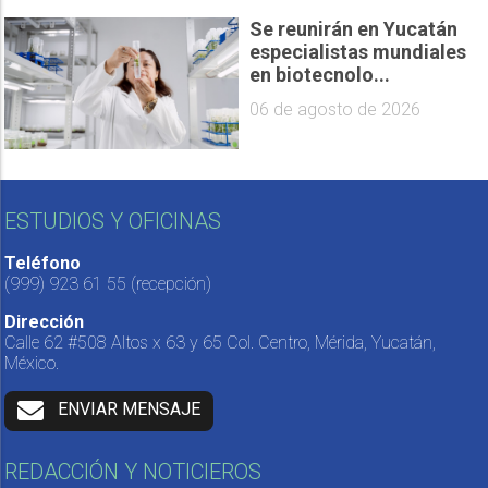
Se reunirán en Yucatán
especialistas mundiales
en biotecnolo...
06 de agosto de 2026
ESTUDIOS Y OFICINAS
Teléfono
(999) 923 61 55
(recepción)
Dirección
Calle 62 #508 Altos x 63 y 65 Col. Centro, Mérida, Yucatán,
México.
ENVIAR MENSAJE
REDACCIÓN Y NOTICIEROS