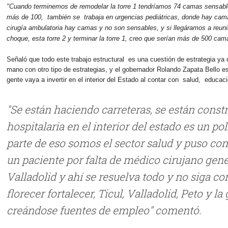
"Cuando terminemos de remodelar la torre 1 tendríamos 74 camas sensabl
más de 100,
también se
trabaja en urgencias pediátricas, donde hay ca
cirugía ambulatoria hay camas y no son sensables, y si llegáramos a reun
choque, esta torre 2 y terminar la torre 1, creo que serían más de 500 cama
Señaló que todo este trabajo estructural
es una cuestión de estrategia ya
mano con otro tipo de estrategias, y el gobernador Rolando Zapata Bello e
gente vaya a invertir en el interior del Estado al contar con salud,
educació
"Se están haciendo carreteras, se están const
hospitalaria en el interior del estado es un po
parte de eso somos el sector salud y puso co
un paciente por falta de médico cirujano gene
Valladolid y ahí se resuelva todo y no siga c
florecer fortalecer, Ticul, Valladolid, Peto y la
creándose fuentes de empleo" comentó.