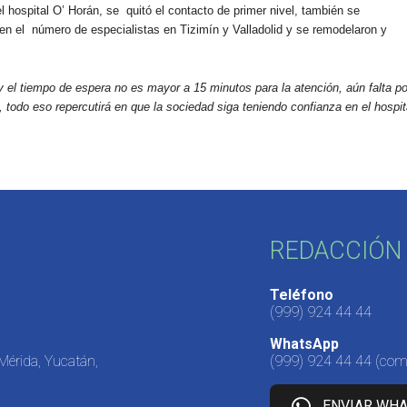
l hospital O’ Horán, se
quitó el contacto de primer nivel, también se
 en el
número de especialistas en Tizimín y Valladolid y se remodelaron y
 el tiempo de espera no es mayor a 15 minutos para la atención, aún falta po
, todo eso repercutirá en que la sociedad siga teniendo confianza en el hospit
REDACCIÓN 
Teléfono
(999) 924 44 44
WhatsApp
 Mérida, Yucatán,
(999) 924 44 44
(come
ENVIAR WH