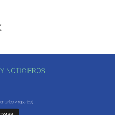
r
al
Y NOTICIEROS
ntarios y reportes)
ATSAPP