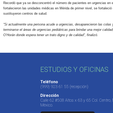
Recordó que ya se desconcentró el número de pacientes en urgencias en e
fortalecieron las unidades médicas en Mérida de primer nivel, se fortaleció
sustituyeron centros de salud.
“Si actualmente una persona acude a urgencias, desaparecieron las colas y
terminarse el áreas de urgencias pediátricas para brindar una mejor calidad
O’Horán donde espera tener un trato digno y de calidad”, finalizó.
ESTUDIOS Y OFICINAS
Teléfono
(999) 923 61 55
(recepción)
Dirección
Calle 62 #508 Altos x 63 y 65 Col. Centro,
México.