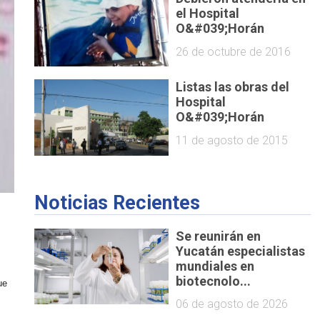
el Hospital
O&#039;Horán
26 de octubre de 2016
Listas las obras del
Hospital
O&#039;Horán
11 de agosto de 2015
Noticias Recientes
e
Se reunirán en
Yucatán especialistas
mundiales en
biotecnolo...
ue
06 de agosto de 2026