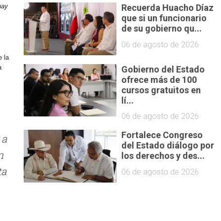
hay
Recuerda Huacho Díaz
que si un funcionario
de su gobierno qu...
06 de agosto de 2026
e la
a
Gobierno del Estado
ofrece más de 100
cursos gratuitos en
lí...
06 de agosto de 2026
Fortalece Congreso
 a
del Estado diálogo por
n
los derechos y des...
ta
06 de agosto de 2026