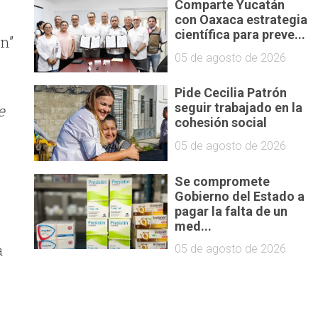
Comparte Yucatán
con Oaxaca estrategia
científica para preve...
n”
05 de agosto de 2026
Pide Cecilia Patrón
seguir trabajado en la
e
cohesión social
05 de agosto de 2026
Se compromete
Gobierno del Estado a
pagar la falta de un
med...
a
05 de agosto de 2026