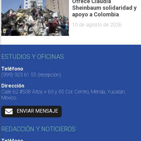
Ofrece Claudia
Sheinbaum solidaridad y
apoyo a Colombia
10 de agosto de 2026
ESTUDIOS Y OFICINAS
Teléfono
(999) 923 61 55
(recepción)
Dirección
Calle 62 #508 Altos x 63 y 65 Col. Centro, Mérida, Yucatán,
México.
ENVIAR MENSAJE
REDACCIÓN Y NOTICIEROS
Teléfono