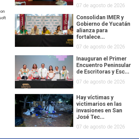
07 de agosto de 2026
con
Consolidan IMER y
soft
Gobierno de Yucatán
alianza para
fortalece...
07 de agosto de 2026
Inauguran el Primer
Encuentro Peninsular
de Escritoras y Esc...
07 de agosto de 2026
Hay víctimas y
victimarios en las
invasiones en San
José Tec...
07 de agosto de 2026