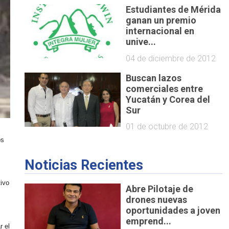
Estudiantes de Mérida
ganan un premio
internacional en
unive...
04 de diciembre de 2012
Buscan lazos
comerciales entre
Yucatán y Corea del
Sur
01 de octubre de 2012
os
Noticias Recientes
tivo
Abre Pilotaje de
drones nuevas
oportunidades a joven
emprend...
r el