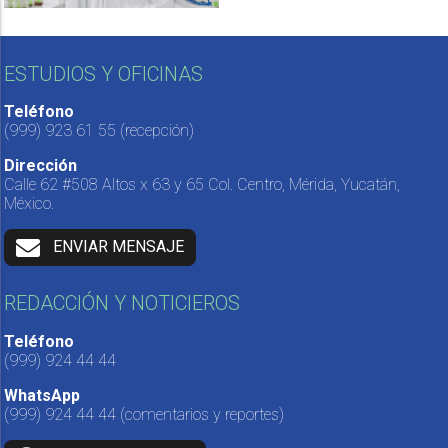
ESTUDIOS Y OFICINAS
Teléfono
(999) 923 61 55
(recepción)
Dirección
Calle 62 #508 Altos x 63 y 65 Col. Centro, Mérida, Yucatán,
México.
ENVIAR MENSAJE
REDACCIÓN Y NOTICIEROS
Teléfono
(999) 924 44 44
WhatsApp
(999) 924 44 44
(comentarios y reportes)