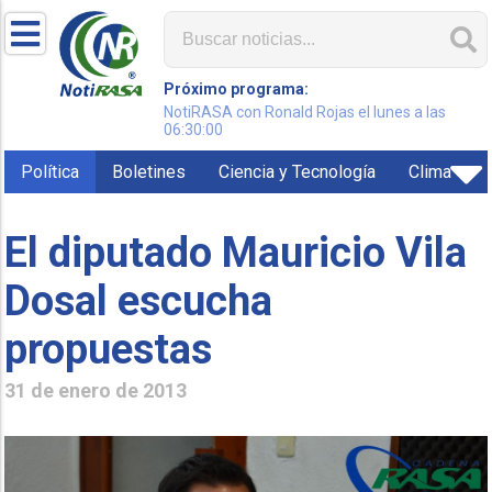
Próximo programa:
NotiRASA con Ronald Rojas el lunes a las
06:30:00
Política
Boletines
Ciencia y Tecnología
Clima
El diputado Mauricio Vila
Dosal escucha
propuestas
31 de enero de 2013