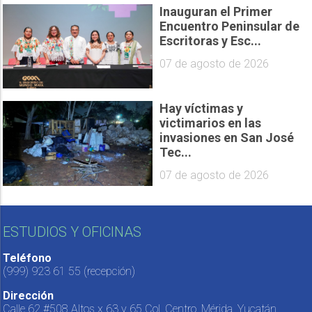
Inauguran el Primer
Encuentro Peninsular de
Escritoras y Esc...
07 de agosto de 2026
Hay víctimas y
victimarios en las
invasiones en San José
Tec...
07 de agosto de 2026
ESTUDIOS Y OFICINAS
Teléfono
(999) 923 61 55
(recepción)
Dirección
Calle 62 #508 Altos x 63 y 65 Col. Centro, Mérida, Yucatán,