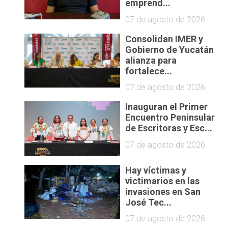
emprend...
07 de agosto de 2026
Consolidan IMER y
Gobierno de Yucatán
alianza para
fortalece...
07 de agosto de 2026
Inauguran el Primer
Encuentro Peninsular
de Escritoras y Esc...
07 de agosto de 2026
Hay víctimas y
victimarios en las
invasiones en San
José Tec...
07 de agosto de 2026