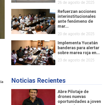
26 de agosto de 2025
Refuerzan acciones
interinstitucionales
ante fenómeno de
mar...
20 de agosto de 2025
Implementa Yucatán
banderas para alertar
sobre marea roja en...
23 de agosto de 2025
Noticias Recientes
ia 
Abre Pilotaje de
drones nuevas
oportunidades a joven