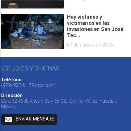
Hay víctimas y
victimarios en las
invasiones en San José
Tec...
07 de agosto de 2026
ESTUDIOS Y OFICINAS
Teléfono
(999) 923 61 55
(recepción)
Dirección
Calle 62 #508 Altos x 63 y 65 Col. Centro, Mérida, Yucatán,
México.
ENVIAR MENSAJE