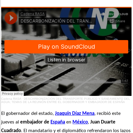
Cadena RASA
·
DESCARBONIZACIÓN DEL TRANSPORTE PÚBLICO Y SANEAMIENTO DEL
AGUA; TEMAS DE LA REUNIÓN ENTRE EL GOBERNADOR Y EMBAJADOR DE ESPAÑA
El gobernador del estado, 
Joaquín Díaz Mena
, recibió este 
jueves al 
embajador de 
España
 en 
México
, 
Juan Duarte 
Cuadrado
. El mandatario y el diplomático refrendaron los lazos 